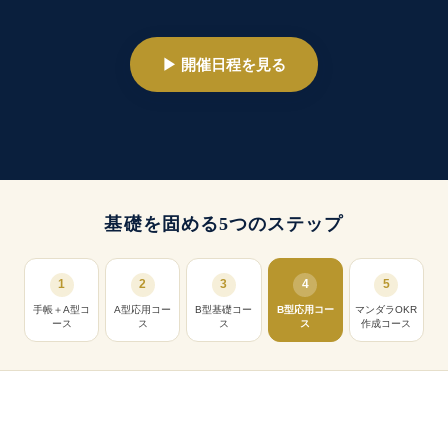
▶ 開催日程を見る
基礎を固める5つのステップ
1
2
3
4
5
手帳＋A型コ
A型応用コー
B型基礎コー
B型応用コー
マンダラOKR
ース
ス
ス
ス
作成コース