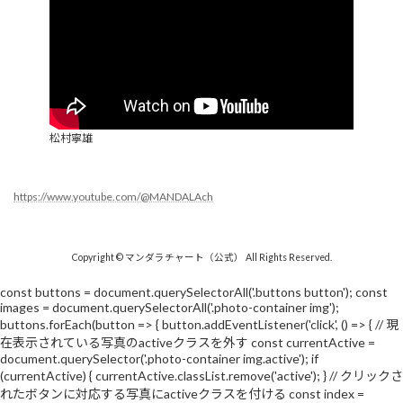
松村寧雄
https://www.youtube.com/@MANDALAch
Copyright © マンダラチャート（公式） All Rights Reserved.
const buttons = document.querySelectorAll('.buttons button'); const
images = document.querySelectorAll('.photo-container img');
buttons.forEach(button => { button.addEventListener('click', () => { // 現
在表示されている写真のactiveクラスを外す const currentActive =
document.querySelector('.photo-container img.active'); if
(currentActive) { currentActive.classList.remove('active'); } // クリックさ
れたボタンに対応する写真にactiveクラスを付ける const index =