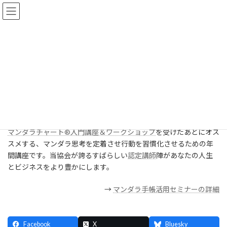
コ
ナ
ン
ビ
テ
ゲ
ン
ー
ツ
シ
ミニ説明）マンダラ手帳活用セ
へ
ョ
ス
ン
ミナーとは？
キ
に
ッ
移
プ
動
2025年12月23日以降top
ミニ説明）マンダラ手帳活用セミナーとは？
マンダラチャート®入門講座＆ワークショップ
を受けたあとにオス
スメする、マンダラ思考を定着させ行動を習慣化させるための年
間講座です。当協会が誇るすばらしい
認定講師
陣があなたの人生
とビジネスをより豊かにします。
→
マンダラ手帳活用セミナーの詳細
Facebook
X
Bluesky