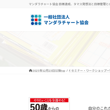
コ
ナ
マンダラチャート協会 目標達成、９マス発想法と目標管理と
ン
ビ
テ
ゲ
ン
ー
ツ
シ
へ
ョ
ス
ン
キ
に
ッ
移
プ
動
2025年12月23日以降top
F.セミナー・ワークショップ一
自分のこれ