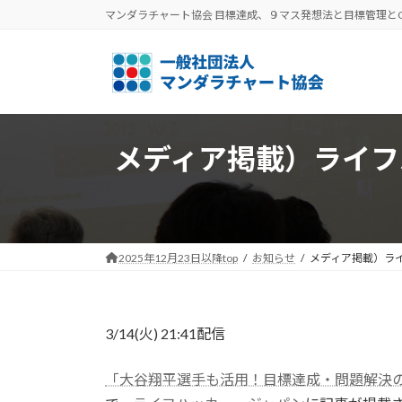
コ
ナ
マンダラチャート協会 目標達成、９マス発想法と目標管理と
ン
ビ
テ
ゲ
ン
ー
ツ
シ
へ
ョ
ス
ン
メディア掲載）ライフ
キ
に
ッ
移
プ
動
2025年12月23日以降top
お知らせ
メディア掲載）ライ
3/14(火) 21:41配信
「大谷翔平選手も活用！目標達成・問題解決