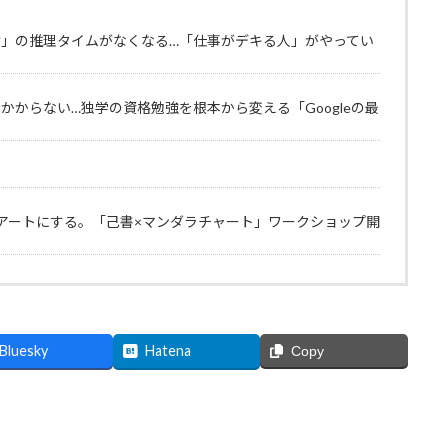
、誰だっけ」の推理タイムがなくなる…「仕事がデキる人」がやってい
講料もかからない…独学の資格勉強を根本から変える「Googleの最
」
をアートにする。「己書×マンダラチャート」ワークショップ開
Bluesky
Hatena
Copy