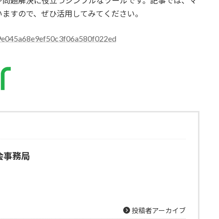
や問題解決に役立つシンプルなツールです。記事では、マ
いますので、ぜひ活用してみてください。
c19e045a68e9ef50c3f06a580f022ed
会事務局
投稿者アーカイブ