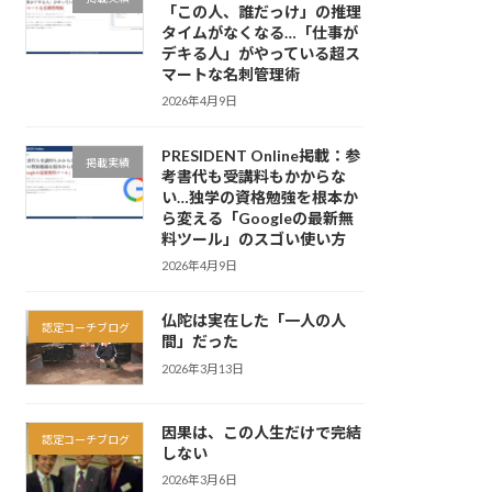
「この人、誰だっけ」の推理
タイムがなくなる…「仕事が
デキる人」がやっている超ス
マートな名刺管理術
2026年4月9日
PRESIDENT Online掲載：参
掲載実績
考書代も受講料もかからな
い…独学の資格勉強を根本か
ら変える「Googleの最新無
料ツール」のスゴい使い方
2026年4月9日
仏陀は実在した「一人の人
認定コーチブログ
間」だった
2026年3月13日
因果は、この人生だけで完結
認定コーチブログ
しない
2026年3月6日