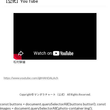
【公式】You Tube
松村寧雄
https://www.youtube.com/@MANDALAch
Copyright © マンダラチャート（公式） All Rights Reserved.
const buttons = document.querySelectorAll('.buttons button'); const
images = document.querySelectorAll('.photo-container img');