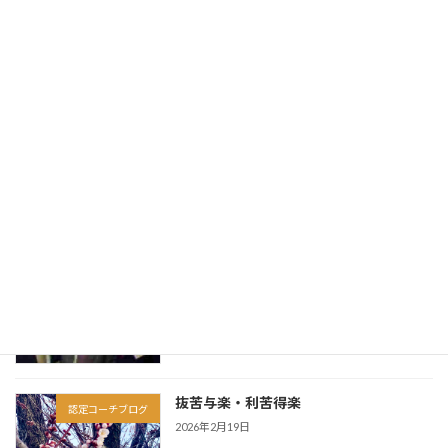
PRESIDENT Online掲載：参考書代も受
掲載実績
講料もかからない…独学の資格勉強を根
本から変える「Googleの最新無料ツー
ル」のスゴい使い方
2026年4月9日
仏陀は実在した「一人の人間」だった
認定コーチブログ
2026年3月13日
因果は、この人生だけで完結しない
認定コーチブログ
2026年3月6日
抜苦与楽・利苦得楽
認定コーチブログ
2026年2月19日