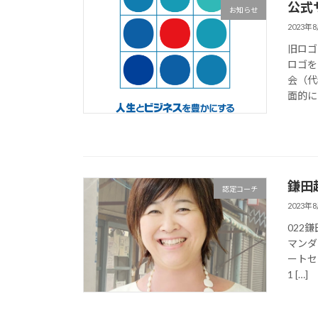
公式
お知らせ
2023年
旧ロゴ
ロゴを
会（代
面的にリ
鎌田
認定コーチ
2023年
022
マンダ
ートセ
1 […]