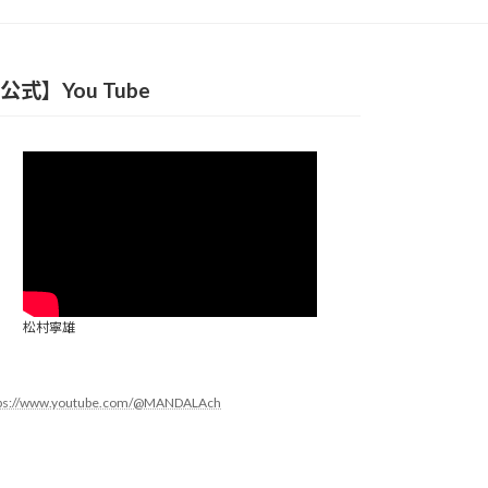
公式】You Tube
松村寧雄
tps://www.youtube.com/@MANDALAch