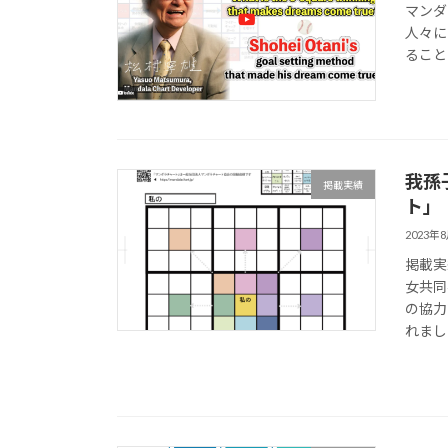
マンダ
人々に
ること
我孫
掲載実績
ト」
2023年
掲載実
女共同
の協力
れまし