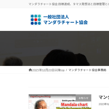
コ
ナ
マンダラチャート協会 目標達成、９マス発想法と目標管理と
ン
ビ
テ
ゲ
ン
ー
ツ
シ
へ
ョ
ス
ン
キ
に
ッ
移
プ
動
2025年12月23日以降top
マンダラチャート協会事務局
マン
お知らせ
2023年