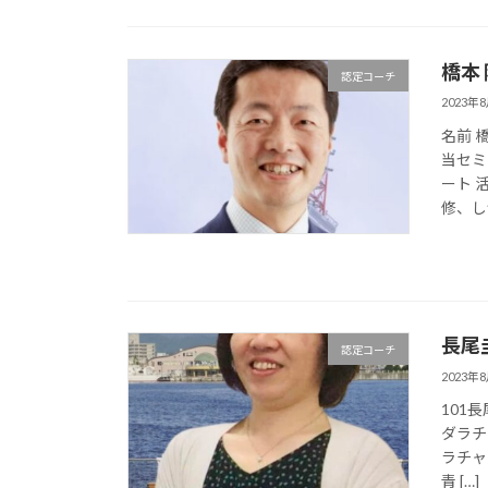
橋本
認定コーチ
2023年
名前 
当セミ
ート 
修、しつ
長尾
認定コーチ
2023年
101
ダラチ
ラチャ
青 […]