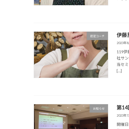
伊藤
認定コーチ
2023年
119
社サン
当セミ
[…]
第1
お知らせ
2023年
開催日