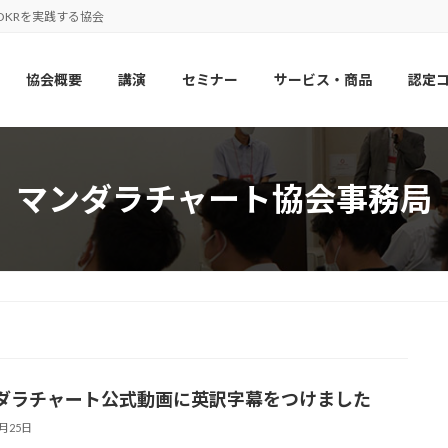
OKRを実践する協会
協会概要
講演
セミナー
サービス・商品
認定
マンダラチャート協会事務局
ダラチャート公式動画に英訳字幕をつけました
8月25日