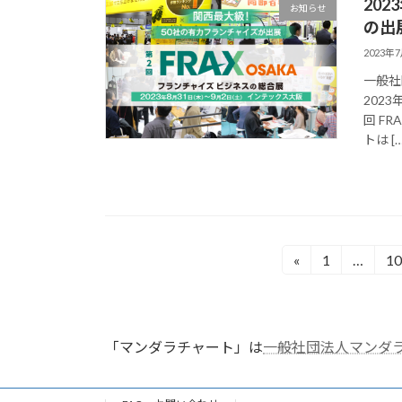
202
お知らせ
の出
2023年
一般社
202
回 F
トは […
投
«
1
…
10
固
固
定
定
稿
ペ
ペ
の
ー
ー
「マンダラチャート」は
一般社団法人マンダ
ジ
ジ
ペ
ー