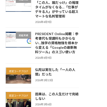
「この人、誰だっけ」の推理
タイムがなくなる…「仕事が
デキる人」がやっている超ス
マートな名刺管理術
2026年4月9日
PRESIDENT Online掲載：参
掲載実績
考書代も受講料もかからな
い…独学の資格勉強を根本か
ら変える「Googleの最新無
料ツール」のスゴい使い方
2026年4月9日
仏陀は実在した「一人の人
認定コーチブログ
間」だった
2026年3月13日
因果は、この人生だけで完結
認定コーチブログ
しない
2026年3月6日