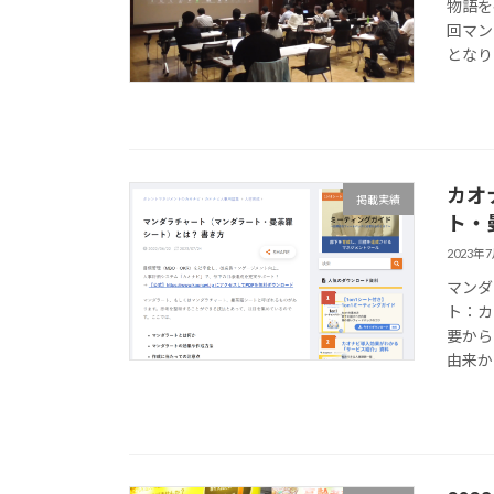
物語を
回マン
となりま
カオ
掲載実績
ト・
2023年
マンダ
ト：カ
要から
由来か