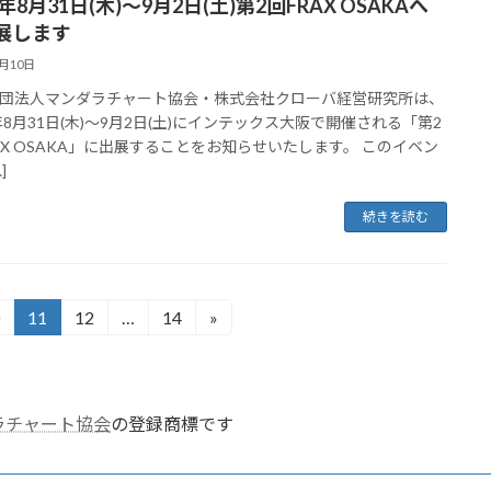
3年8月31日(木)～9月2日(土)第2回FRAX OSAKAへ
展します
7月10日
団法人マンダラチャート協会・株式会社クローバ経営研究所は、
3年8月31日(木)～9月2日(土)にインテックス大阪で開催される「第2
RAX OSAKA」に出展することをお知らせいたします。 このイベン
]
続きを読む
11
12
…
14
»
固
固
固
定
定
定
ペ
ペ
ペ
ー
ー
ー
ラチャート協会
の登録商標です
ジ
ジ
ジ