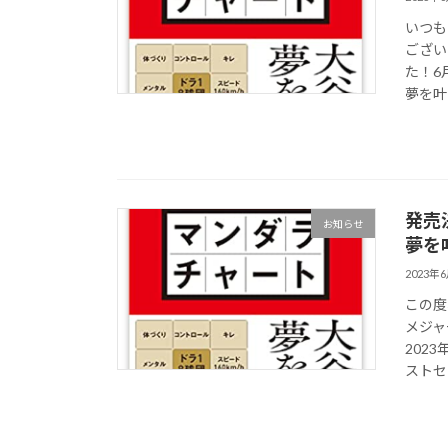
いつも
ござい
た！6
夢を叶
発売
お知らせ
夢を
2023年
この度
メジャ
202
ストセ