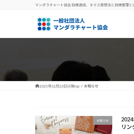
コ
ナ
マンダラチャート協会 目標達成、９マス発想法と目標管理と
ン
ビ
テ
ゲ
ン
ー
ツ
シ
へ
ョ
ス
ン
キ
に
ッ
移
プ
動
2025年12月23日以降top
お知らせ
20
お知らせ
リン