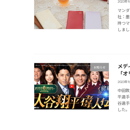
2023年
マンダ
社：墨
持つマ
しました
メデ
お知らせ
「オ
2023年
中田敦
平選手
谷選手
した。