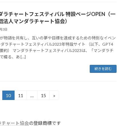
ダラチャートフェスティバル 特設ページOPEN（一
団法人マンダラチャート協会）
5月3日
が物語を共有し、互いの夢や目標を達成するための特別なイベン
ンダラチャートフェスティバル2023年特設サイト （以下、GPT4
要約） マンダラチャートフェスティバル2023は、「マンダラチ
で綴る、あ […]
続きを読む
10
11
…
15
»
固
固
固
固
定
定
定
定
ペ
ペ
ペ
ペ
ー
ー
ー
ー
ラチャート協会
の登録商標です
ジ
ジ
ジ
ジ