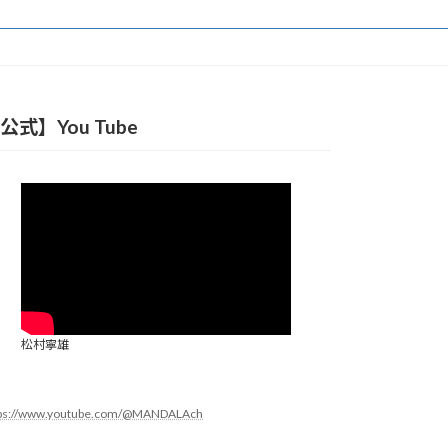
公式】You Tube
松村寧雄
tps://www.youtube.com/@MANDALAch