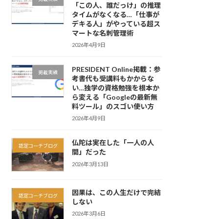
「この人、誰だっけ」の推理
タイムがなくなる…「仕事が
デキる人」がやっている超ス
マートな名刺管理術
2026年4月9日
PRESIDENT Online掲載：参
掲載実績
考書代も受講料もかからな
い…独学の資格勉強を根本か
ら変える「Googleの最新無
料ツール」のスゴい使い方
2026年4月9日
仏陀は実在した「一人の人
認定コーチブログ
間」だった
2026年3月13日
因果は、この人生だけで完結
認定コーチブログ
しない
2026年3月6日