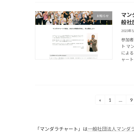
マン
お知らせ
般社
2023年
参加者
ト マ
による
ャート
投
«
1
…
9
固
定
稿
ペ
の
ー
「マンダラチャート」は
一般社団法人マンダ
ジ