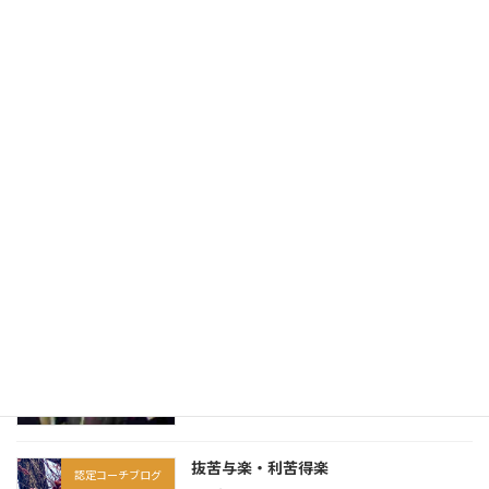
送
2026年4月9日
り
PRESIDENT Online掲載：参考書代も受
掲載実績
講料もかからない…独学の資格勉強を根
本から変える「Googleの最新無料ツー
ル」のスゴい使い方
2026年4月9日
仏陀は実在した「一人の人間」だった
認定コーチブログ
2026年3月13日
因果は、この人生だけで完結しない
認定コーチブログ
2026年3月6日
抜苦与楽・利苦得楽
認定コーチブログ