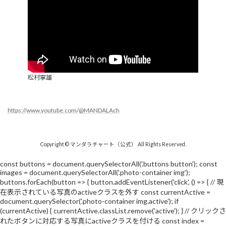
松村寧雄
https://www.youtube.com/@MANDALAch
Copyright © マンダラチャート（公式） All Rights Reserved.
const buttons = document.querySelectorAll('.buttons button'); const
images = document.querySelectorAll('.photo-container img');
buttons.forEach(button => { button.addEventListener('click', () => { // 現
在表示されている写真のactiveクラスを外す const currentActive =
document.querySelector('.photo-container img.active'); if
(currentActive) { currentActive.classList.remove('active'); } // クリックさ
れたボタンに対応する写真にactiveクラスを付ける const index =