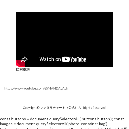
松村寧雄
https://www.youtube.com/@MANDALAch
Copyright © マンダラチャート（公式） All Rights Reserved.
const buttons = document.querySelectorAll('.buttons button'); const
images = document.querySelectorAll('.photo-container img');