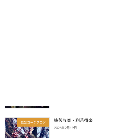
り
PRESIDENT Online掲載：参考書代も受
掲載実績
講料もかからない…独学の資格勉強を根
本から変える「Googleの最新無料ツー
ル」のスゴい使い方
2026年4月9日
仏陀は実在した「一人の人間」だった
認定コーチブログ
2026年3月13日
因果は、この人生だけで完結しない
認定コーチブログ
2026年3月6日
抜苦与楽・利苦得楽
認定コーチブログ
2026年2月19日